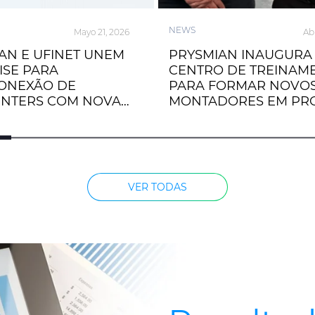
NEWS
Mayo 21, 2026
Abr
AN E UFINET UNEM
PRYSMIAN INAUGURA
ISE PARA
CENTRO DE TREINAM
ONEXÃO DE
PARA FORMAR NOVO
ENTERS COM NOVA
MONTADORES EM PR
ÃO DE CABOS
DE ALTA TENSÃO
S
VER TODAS