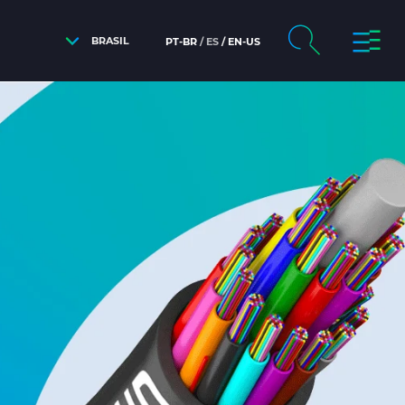
BRASIL
PT-BR
ES
EN-US