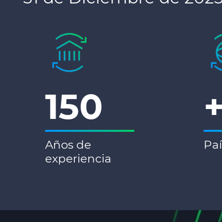
150
Años de
Paí
experiencia