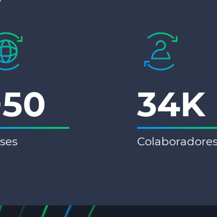
+50
34K
ses
Colaboradore