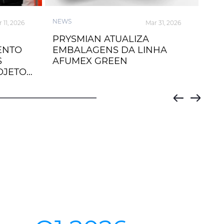
NEWS
NEW
 11, 2026
Mar 31, 2026
PRYSMIAN ATUALIZA
Gra
ENTO
EMBALAGENS DA LINHA
me
S
AFUMEX GREEN
1.3
OJETOS
do 
aér