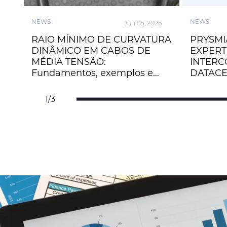
NEWS
NEWS
25
Jun 05, 2026
RAIO MÍNIMO DE CURVATURA
PRYSMI
DINÂMICO EM CABOS DE
EXPERT
MÉDIA TENSÃO:
INTERC
Fundamentos, exemplos e
DATAC
recomendações diante da
GERAÇ
lacuna normativa no Brasil.
ÓPTICO
1/3