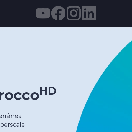
HD
rocco
errânea
yperscale