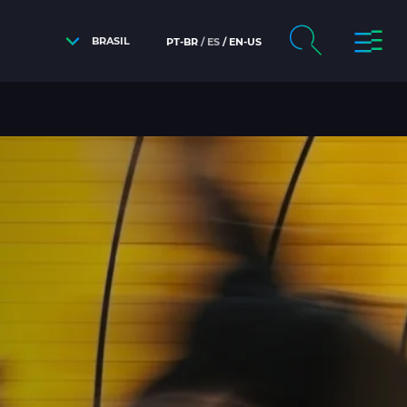
BRASIL
PT-BR
ES
EN-US