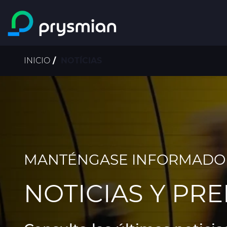
Saltar al contenido
principal
Ruta
INICIO
NOTÍCIAS
de
navegación
MANTÉNGASE INFORMADO
NOTICIAS Y PR