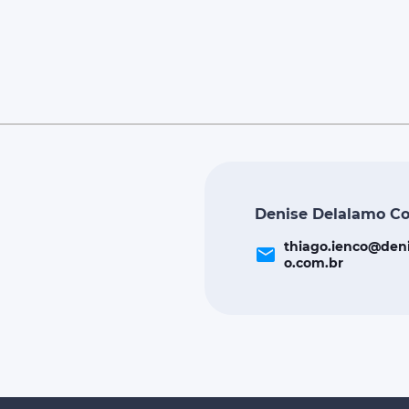
Denise Delalamo C
thiago.ienco@den
email
o.com.br