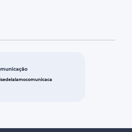
omunicação
isedelalamocomunicaca