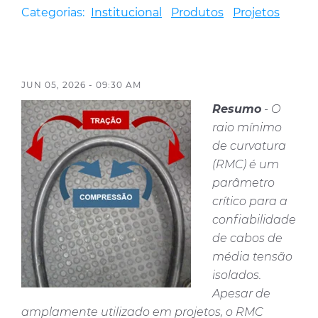
Categorias:
Institucional
Produtos
Projetos
Certificados
Contáctenos
JUN 05, 2026 - 09:30 AM
Resumo
- O
raio mínimo
de curvatura
(RMC) é um
parâmetro
crítico para a
confiabilidade
de cabos de
média tensão
isolados.
Apesar de
amplamente utilizado em projetos, o RMC