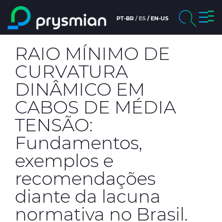
Nave
PT-BR
ES
EN-US
Saltar al contenido
de
principal
pala
chevron_right
Compañía
RAIO MÍNIMO DE
Buscar
CURVATURA
chevron_right
Mercados
DINÂMICO EM
chevron_right
Productos
CABOS DE MÉDIA
TENSÃO:
Personas y Carreras
Fundamentos,
Noticias y Prensa
exemplos e
recomendações
Sustentabilidad
diante da lacuna
chevron_right
Ética e Integridad
normativa no Brasil.