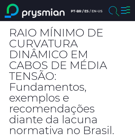
Togg
PT-BR
ES
EN-US
Main content
navig
chevron_right
Company
RAIO MÍNIMO DE
Search
CURVATURA
chevron_right
Markets
DINÂMICO EM
chevron_right
Products
CABOS DE MÉDIA
TENSÃO:
People and careers
Fundamentos,
News & Media
exemplos e
recomendações
Sustainability
diante da lacuna
chevron_right
Ethics & Integrity
normativa no Brasil.