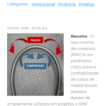
Categories :
Institucional
Produtos
Projetos
Certificates
Contact Us
JUN 05, 2026 - 09:30 AM
Resumo
- O
raio mínimo
de curvatura
(RMC) é um
parâmetro
crítico para a
confiabilidade
de cabos de
média tensão
isolados.
Apesar de
amplamente utilizado em projetos, o RMC