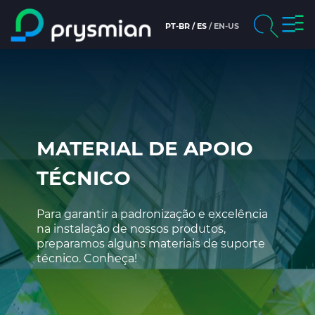
Togg
PT-BR
ES
EN-US
Main content
navig
chevron_right
Company
Search
chevron_right
Markets
chevron_right
Products
MATERIAL DE APOIO
TÉCNICO
People and careers
Para garantir a padronização e excelência
News & Media
na instalação de nossos produtos,
preparamos alguns materiais de suporte
Sustainability
técnico. Conheça!
chevron_right
Ethics & Integrity