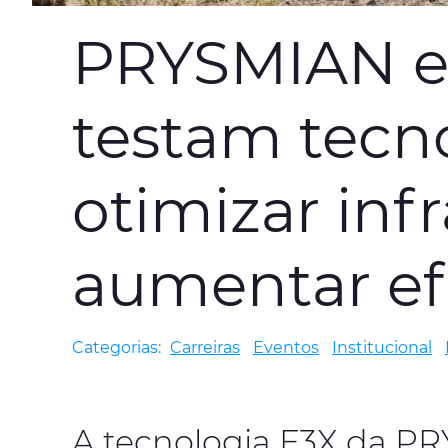
PRYSMIAN e
testam tecno
otimizar inf
aumentar ef
Categorias:
Carreiras
Eventos
Institucional
A tecnologia E3X da PR