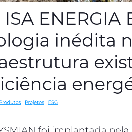
 ISA ENERGIA 
logia inédita n
raestrutura exis
iciência energé
Produtos
Projetos
ESG
YSMIAN foi implantada pela p