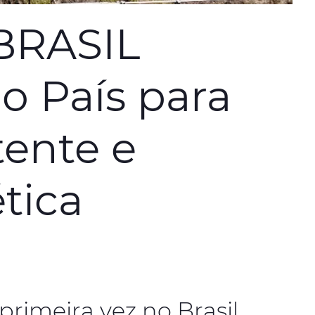
BRASIL
o País para
tente e
tica
rimeira vez no Brasil