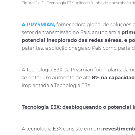
Figuras 1 e 2 – Tecnologia E3X aplicada à linha de transmissã
A PRYSMIAN,
fornecedora global de soluções d
setor de transmissão no País, anunciam a
prime
potencial inexplorado das redes aéreas, e p
patentes, a solução chega ao País como parte d
A Tecnologia E3X da Prysmian foi implantada n
se obter um aumento de até
8% na capacidad
implantada a Tecnologia E3X.
Tecnologia E3X: desbloqueando o potencial i
A tecnologia E3X consiste em um
revestiment