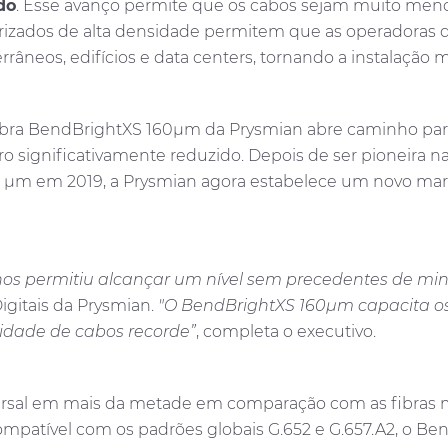
do
. Esse avanço permite que os cabos sejam muito menor
urizados de alta densidade permitem que as operadoras 
âneos, edifícios e data centers, tornando a instalação 
bra BendBrightXS 160μm da Prysmian abre caminho para
significativamente reduzido. Depois de ser pioneira na 
 μm em 2019, a Prysmian agora estabelece um novo mar
nos permitiu alcançar um nível sem precedentes de mini
gitais da Prysmian.
"O BendBrightXS 160μm capacita os 
idade de cabos recorde”
, completa o executivo.
nsversal em mais da metade em comparação com as fibra
ompatível com os padrões globais G.652 e G.657.A2, o B