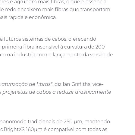
es e agrupem mais fibras, o que é essencial
de rede encaixem mais fibras que transportam
mais rápida e econômica.
 futuros sistemas de cabos, oferecendo
primeira fibra insensível à curvatura de 200
co na indústria com o lançamento da versão de
aturização de fibras"
, diz Ian Griffiths, vice-
projetistas de cabos a reduzir drasticamente
s monomodo tradicionais de 250 μm, mantendo
endBrightXS 160μm é compatível com todas as