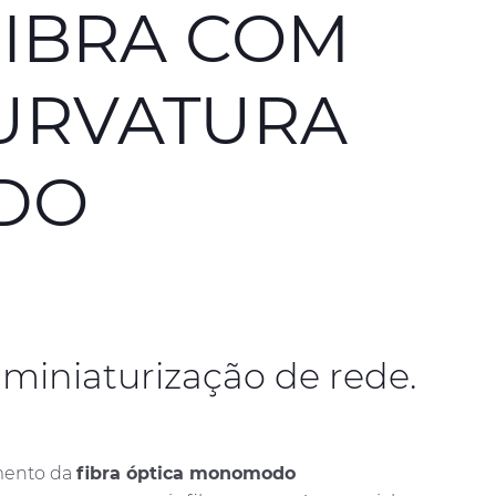
FIBRA COM
CURVATURA
NDO
miniaturização de rede.
amento da
fibra óptica monomodo