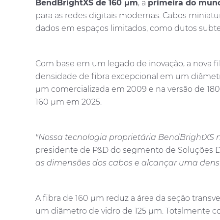
BendBrightXS de 160 μm
, a
primeira do mun
para as redes digitais modernas. Cabos miniat
dados em espaços limitados, como dutos subterr
Com base em um legado de inovação, a nova fi
densidade de fibra excepcional em um diâmetro 
μm comercializada em 2009 e na versão de 180
160 μm em 2025.
"Nossa tecnologia proprietária BendBrightXS 
presidente de P&D do segmento de Soluções Di
as dimensões dos cabos e alcançar uma dens
A fibra de 160 μm reduz a área da seção tra
um diâmetro de vidro de 125 μm. Totalmente c