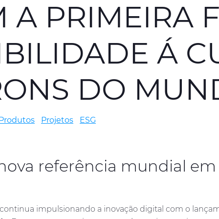
 A PRIMEIRA 
IBILIDADE Á 
CRONS DO MU
Produtos
Projetos
ESG
ova referência mundial em 
continua impulsionando a inovação digital com o lanç