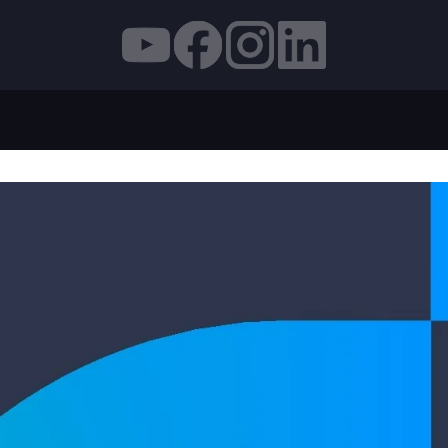
IDERANÇA EM INOVAÇÃO DE FIBRA ÓPTICA COM A P