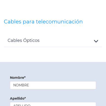
Details
Cables para telecomunicación
Cables Ópticos
Toggle
Details
Webform
Nombre*
Apellido*