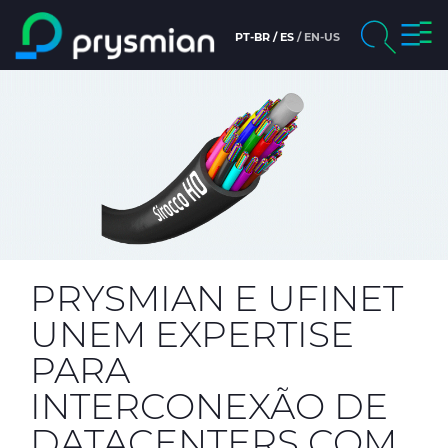
Togg
PT-BR
ES
EN-US
Main content
navig
chevron_right
Company
Search
chevron_right
Markets
chevron_right
Products
People and careers
PRYSMIAN E UFINET
News & Media
UNEM EXPERTISE
PARA
Sustainability
INTERCONEXÃO DE
chevron_right
Ethics & Integrity
DATACENTERS COM