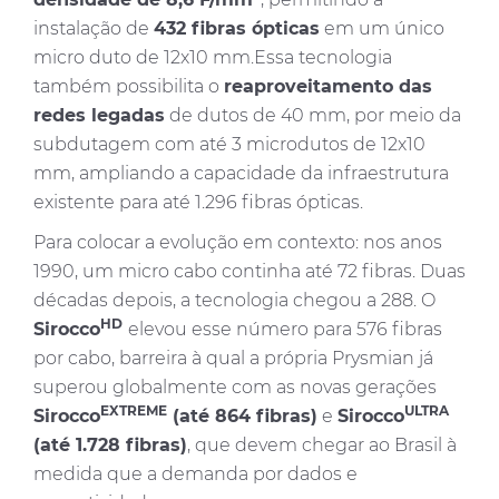
instalação de
432 fibras ópticas
em um único
micro duto de 12x10 mm.Essa tecnologia
também possibilita o
reaproveitamento das
redes legadas
de dutos de 40 mm, por meio da
subdutagem com até 3 microdutos de 12x10
mm, ampliando a capacidade da infraestrutura
existente para até 1.296 fibras ópticas.
Para colocar a evolução em contexto: nos anos
1990, um micro cabo continha até 72 fibras. Duas
décadas depois, a tecnologia chegou a 288. O
HD
Sirocco
elevou esse número para 576 fibras
por cabo, barreira à qual a própria Prysmian já
superou globalmente com as novas gerações
EXTREME
ULTRA
Sirocco
(até 864 fibras)
e
Sirocco
(até 1.728 fibras)
, que devem chegar ao Brasil à
medida que a demanda por dados e