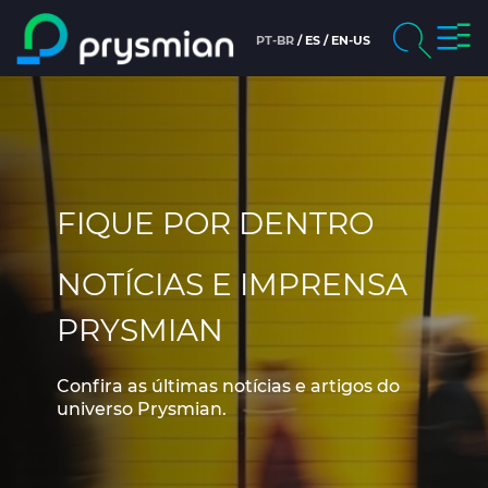
prysm
PT-BR
ES
EN-US
prysmian.skip_to_main_content
chevron_right
Empresa
Perquisa
chevron_right
Áreas de atuação
FIQUE POR DENTRO
chevron_right
Produtos
NOTÍCIAS E IMPRENSA
Pessoas e Carreiras
PRYSMIAN
Notícias e Imprensa
Confira as últimas notícias e artigos do
Sustentabilidade
universo Prysmian.
chevron_right
Ética e Integridade