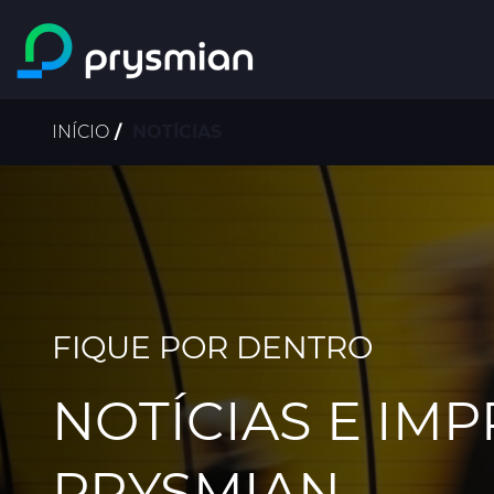
prysmian.skip_to_main_content
Trilha
INÍCIO
NOTÍCIAS
de
navegação
FIQUE POR DENTRO
NOTÍCIAS E IM
PRYSMIAN