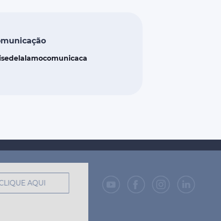
omunicação
isedelalamocomunicaca
CLIQUE AQUI