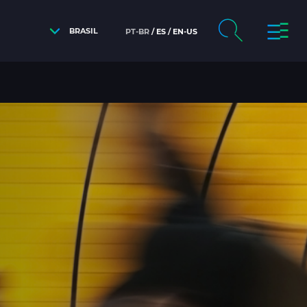
BRASIL
PT-BR
ES
EN-US