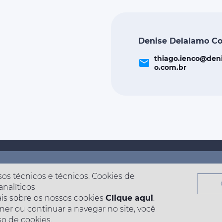
Denise Delalamo C
thiago.ienco@den
email
o.com.br
sos técnicos e técnicos. Cookies de
analíticos
is sobre os nossos cookies
Clique aqui
.
ner ou continuar a navegar no site, você
o de cookies.