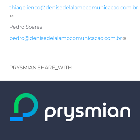
thiago.ienco@denisedelalamocomunicacao.com.br
Pedro Soares
pedro@denisedelalamocomunicacao.com.br
PRYSMIAN.SHARE_WITH