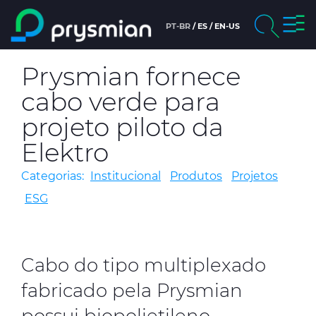
prysm
PT-BR
ES
EN-US
prysmian.skip_to_main_content
chevron_right
Empresa
Prysmian fornece
Perquisa
cabo verde para
chevron_right
Áreas de atuação
projeto piloto da
chevron_right
Produtos
Elektro
Categorias:
Institucional
Produtos
Projetos
Pessoas e Carreiras
ESG
Notícias e Imprensa
Sustentabilidade
Cabo do tipo multiplexado
fabricado pela Prysmian
chevron_right
Ética e Integridade