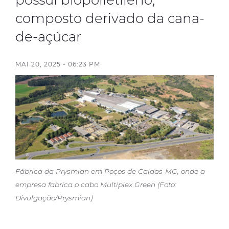
possui biopolietileno,
Certificados
composto derivado da cana-
de-açúcar
Contato
MAI 20, 2025 - 06:23 PM
Fábrica da Prysmian em Poços de Caldas-MG, onde a
empresa fabrica o cabo Multiplex Green (Foto:
Divulgação/Prysmian)